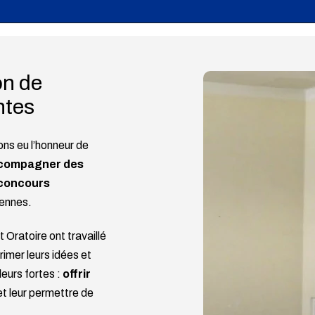
on de
ntes
ons eu l’honneur de
compagner des
 concours
Rennes.
Oratoire ont travaillé
imer leurs idées et
leurs fortes :
offrir
t leur permettre de