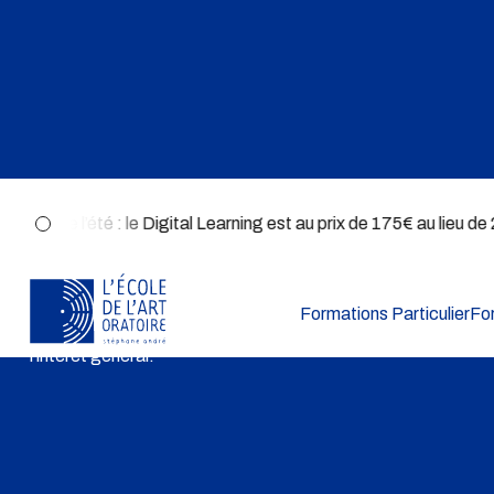
Nos engagements
ffre de l’été : le Digital Learning est au prix de 175€ au lieu de 
Notre mission d’Art Oratoire ne s’arrête pas aux frontières d
formation ! Chaque année, nous participons à des projets qui
Formations Particulier
Fo
l’éloquence dans les associations, universités et autres orga
l’intérêt général.