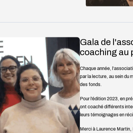
Gala de l'asso
coaching au p
Chaque année, l’associat
par la lecture, au sein du
des fonds.
Pour l’édition 2023, en pr
ont coaché différents inte
leurs témoignages en récit
Merci à Laurence Martin,