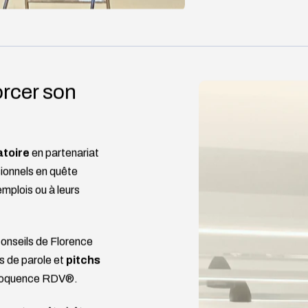
orcer son
atoire
en partenariat
ionnels en quête
mplois ou à leurs
onseils de Florence
es de parole et
pitchs
’éloquence RDV®.