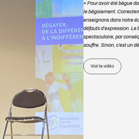
« Pour avoir été bègue d
le bégaiement. Correcteme
enseignons dans notre éco
défauts d’expression. Le b
spectaculaire, par conséqu
souffre. Sinon, c’est un 
Voir la vidéo