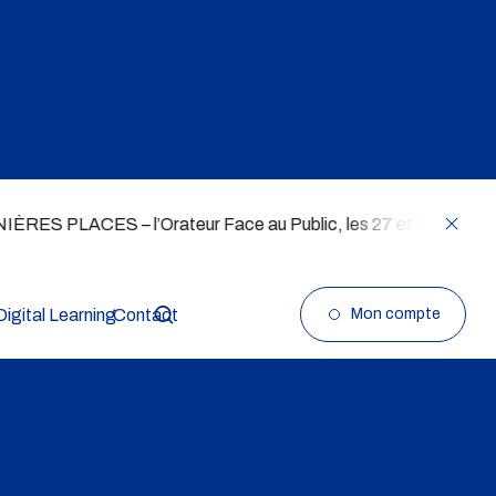
 – l’Orateur Face au Public, les 27 et 28 août 👉
Je
Digital Learning
Contact
Mon compte