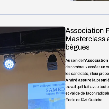
Association 
Masterclass 
bègues
Au sein de l’
Association
de nombreux années un co
les candidats, il leur pro
André assure la premiè
travail qu’il fait avec tou
et valide de façon radical
École de l’Art Oratoire.