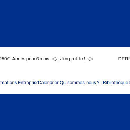
250€. Accès pour 6 mois. 👉
J’en profite !
👈 DERNIÈRES PLACES
e notre organisme de
 permettent de diffuser
rmations Entreprise
Calendrier
Qui sommes-nous ?
Bibliothèque
nismes qui oeuvrent pour