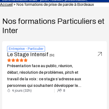
Accueil
»
Nos formations de prise de parole à Bordeaux
négociation vente, conférence…
Nos formations Particuliers et
Lire la vidéo
Inter
Entreprise - Particulier
Le Stage Intensif
[SI]
Présentation face au public, réunion,
débat, résolution de problèmes, pitch et
travail de la voix :
ce stage s’adresse aux
personnes qui souhaitent
développer leur
4 jours (32h)
8
leadership et impact.