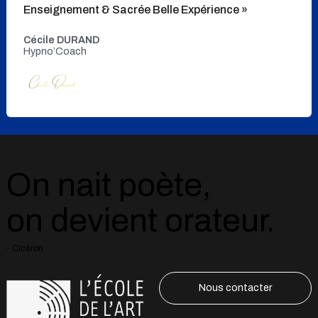
Enseignement & Sacrée Belle Expérience »
Cécile DURAND
Hypno’Coach
On nait poète,
on devient orateur.
- Cicéron
Nous contacter