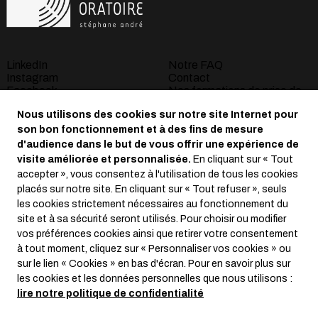
LinkedIn
Notre FAQ
Instagram
Contact
Facebook
Nos formations de prise de
Youtube
parole à Bordeaux
Nous utilisons des cookies sur notre site Internet pour
S’abonner à la newsletter
La Masterclass
son bon fonctionnement et à des fins de mesure
d'audience dans le but de vous offrir une expérience de
Mentions légales
visite améliorée et personnalisée.
En cliquant sur « Tout
Conditions générales de
accepter », vous consentez à l'utilisation de tous les cookies
vente
placés sur notre site. En cliquant sur « Tout refuser », seuls
Règlement intérieur
les cookies strictement nécessaires au fonctionnement du
Règlement général de
site et à sa sécurité seront utilisés. Pour choisir ou modifier
protection des données
vos préférences cookies ainsi que retirer votre consentement
Crédits :
La Jungle
à tout moment, cliquez sur « Personnaliser vos cookies » ou
sur le lien « Cookies » en bas d'écran. Pour en savoir plus sur
les cookies et les données personnelles que nous utilisons :
lire notre politique de confidentialité