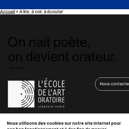
Accueil
»
A lire, à voir, à écouter
On nait poète,
on devient orateur.
- Cicéron
Nous contacte
LinkedIn
Nous utilisons des cookies sur notre site Internet pour
Instagram