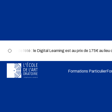
️ 💻 Offre de l’été : le Digital Learning est au prix de 175€ au li
Formations Particulier
Fo