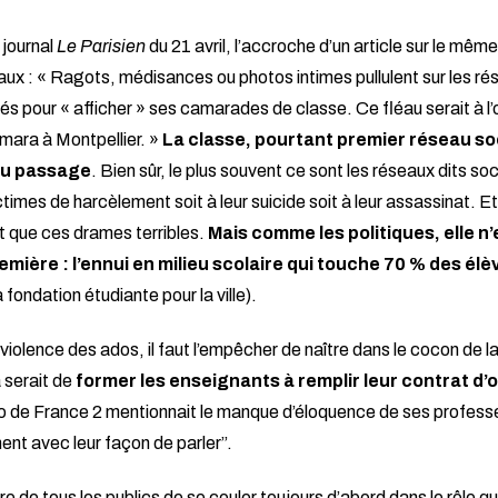
 journal
Le Parisien
du 21 avril, l’accroche d’un article sur le même
aux : « Ragots, médisances ou photos intimes pullulent sur les r
s pour « afficher » ses camarades de classe. Ce fléau serait à l’
mara à Montpellier. »
La classe, pourtant premier réseau so
’au passage
. Bien sûr, le plus souvent ce sont les réseaux dits soc
times de harcèlement soit à leur suicide soit à leur assassinat. Et
que ces drames terribles.
Mais comme les politiques, elle n’
emière : l’ennui en milieu scolaire qui touche 70 % des él
a fondation étudiante pour la ville).
 violence des ados, il faut l’empêcher de naître dans le cocon de l
 serait de
former les enseignants à remplir leur contrat d’
ro de France 2 mentionnait le manque d’éloquence de ses professe
ment avec leur façon de parler”.
ure de tous les publics de se couler toujours d’abord dans le rôle q