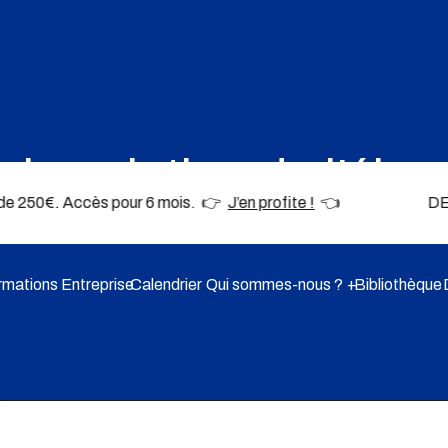
: la solution de l’él
eu de 250€. Accès pour 6 mois. 👉
J’en profite !
👈 DERNIÈRES PL
rmations Entreprise
Calendrier
Qui sommes-nous ?
Bibliothèque
?