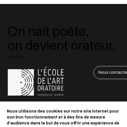
On nait poète,
on devient orateur.
- Cicéron
Nous contacte
LinkedIn
Nous utilisons des cookies sur notre site Internet pour
Instagram
son bon fonctionnement et à des fins de mesure
Facebook
d'audience dans le but de vous offrir une expérience de
Youtube