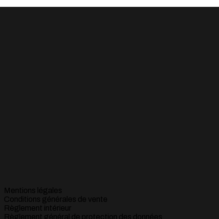
Mentions légales
Conditions générales de vente
Règlement intérieur
Règlement général de protection des données