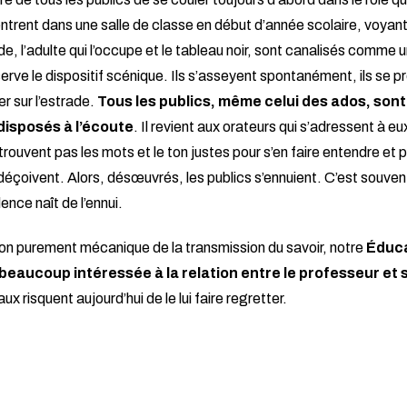
ntrent dans une salle de classe en début d’année scolaire, voyant 
de, l’adulte qui l’occupe et le tableau noir, sont canalisés comme un
serve le dispositif scénique. Ils s’asseyent spontanément, ils se p
er sur l’estrade.
Tous les publics, même celui des ados, sont
disposés à l’écoute
. Il revient aux orateurs qui s’adressent à eu
 trouvent pas les mots et le ton justes pour s’en faire entendre et p
s déçoivent. Alors, désœuvrés, les publics s’ennuient. C’est souvent
lence naît de l’ennui.
ion purement mécanique de la transmission du savoir, notre
Éduca
 beaucoup intéressée à la relation entre le professeur et 
ux risquent aujourd’hui de le lui faire regretter.