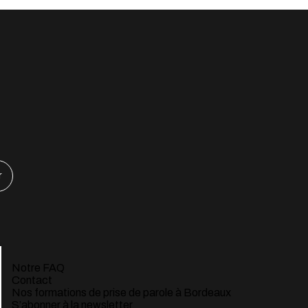
r
Notre FAQ
Contact
Nos formations de prise de parole à Bordeaux
S’abonner à la newsletter