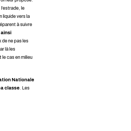
l’estrade, le
 liquide vers la
réparent à suivre
 ainsi
x de ne pas les
ar là les
 le cas en milieu
tion Nationale
sa classe
. Les