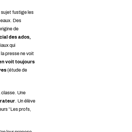
 sujet fustige les
éseaux. Des
origine de
cial des ados,
iaux qui
 la presse ne voit
en voit toujours
èves
(étude de
a classe. Une
orateur
. Un élève
urs “Les profs,
u’on leur propose.