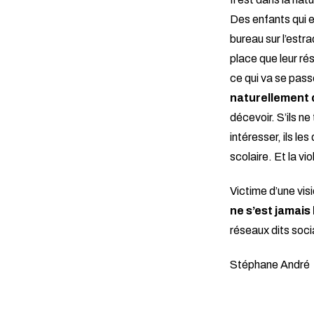
Des enfants qui e
bureau sur l’estra
place que leur ré
ce qui va se pass
naturellement 
décevoir. S’ils ne
intéresser, ils le
scolaire. Et la vio
Victime d’une vis
ne s’est jamais
réseaux dits socia
Stéphane André