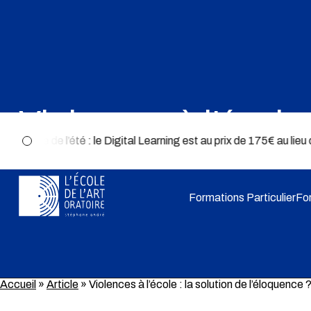
Violences à l’école 
️ 💻 Offre de l’été : le Digital Learning est au prix de 175€ au li
Formations Particulier
Fo
Accueil
»
Article
»
Violences à l’école : la solution de l’éloquence 