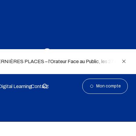
oquence ?
ACES – l’Orateur Face au Public, les 27 et 28 août
Digital Learning
Contact
Mon compte