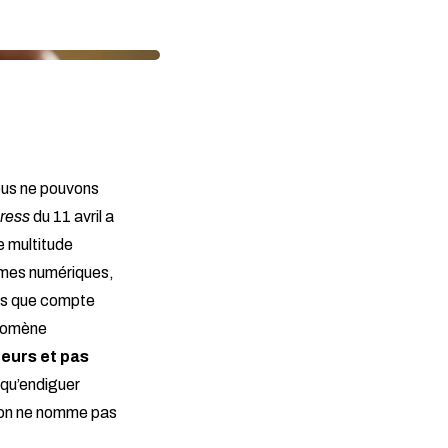
ous ne pouvons
ress
du 11 avril a
ne multitude
ormes numériques,
urs que compte
hénomène
teurs et pas
 qu’endiguer
e on ne nomme pas