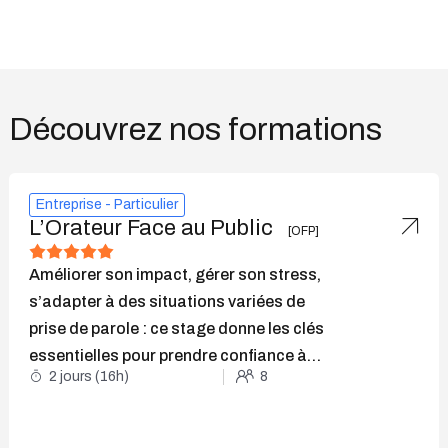
Découvrez nos formations
Entreprise - Particulier
L’Orateur Face au Public
[OFP]
Améliorer son impact, gérer son stress,
s’adapter à
des situations variées de
prise de parole : c
e stage donne les clés
essentielles pour prendre
confiance à
2 jours (16h)
8
l’oral et laisser une trace pérenne dans
l’esprit de l’auditoire.