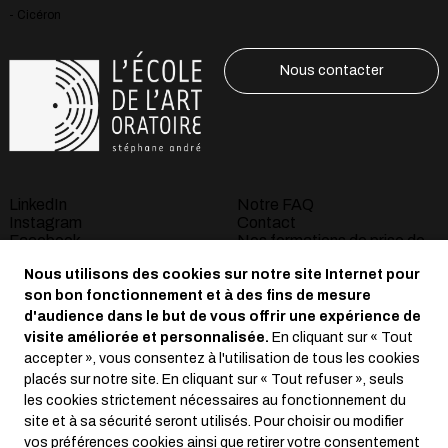
- Cicéron
Nous contacter
LinkedIn
Notre FAQ
Instagram
Contact
Facebook
Nos formations de prise de
Youtube
parole à Bordeaux
Nous utilisons des cookies sur notre site Internet pour
S’abonner à la newsletter
La Masterclass
son bon fonctionnement et à des fins de mesure
d'audience dans le but de vous offrir une expérience de
Mentions légales
visite améliorée et personnalisée.
En cliquant sur « Tout
Conditions générales de
accepter », vous consentez à l'utilisation de tous les cookies
vente
placés sur notre site. En cliquant sur « Tout refuser », seuls
Règlement intérieur
les cookies strictement nécessaires au fonctionnement du
Règlement général de
site et à sa sécurité seront utilisés. Pour choisir ou modifier
protection des données
vos préférences cookies ainsi que retirer votre consentement
Crédits :
La Jungle