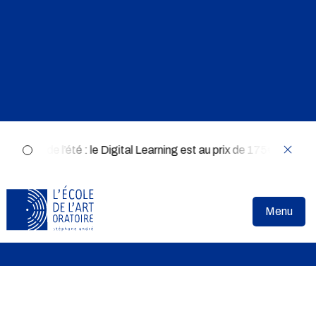
 💻 Offre de l’été : le Digital Learning est au prix de 175€ au li
Accueil
»
Article
»
Juger de l’Art Oratoire sans dire de bêtises
Juger de l’Art Oratoire
Menu
sans dire de bêtises