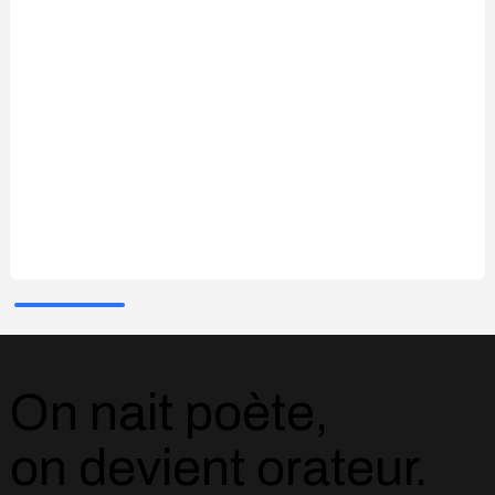
On nait poète,
on devient orateur.