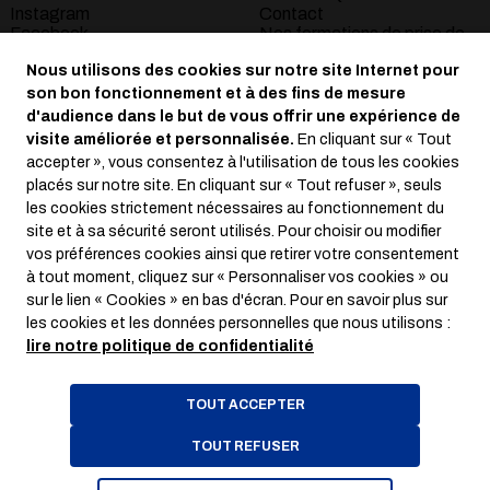
Instagram
Contact
Facebook
Nos formations de prise de
Youtube
parole à Bordeaux
Nous utilisons des cookies sur notre site Internet pour
S’abonner à la newsletter
La Masterclass
son bon fonctionnement et à des fins de mesure
d'audience dans le but de vous offrir une expérience de
Mentions légales
visite améliorée et personnalisée.
En cliquant sur « Tout
Conditions générales de
accepter », vous consentez à l'utilisation de tous les cookies
vente
placés sur notre site. En cliquant sur « Tout refuser », seuls
Règlement intérieur
les cookies strictement nécessaires au fonctionnement du
Règlement général de
site et à sa sécurité seront utilisés. Pour choisir ou modifier
protection des données
vos préférences cookies ainsi que retirer votre consentement
Crédits :
La Jungle
à tout moment, cliquez sur « Personnaliser vos cookies » ou
sur le lien « Cookies » en bas d'écran. Pour en savoir plus sur
les cookies et les données personnelles que nous utilisons :
lire notre politique de confidentialité
TOUT ACCEPTER
TOUT REFUSER