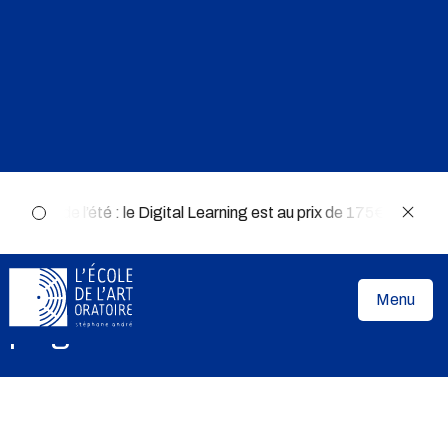
💻 Offre de l’été : le Digital Learning est au prix de 175€ au lie
Accueil
»
Article
»
Catherine Deneuve piégée
Catherine Deneuve
Menu
piégée